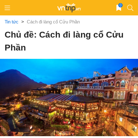
Skip
0
to
content
Tin tức
>
Cách đi làng cổ Cửu Phần
Chủ đề: Cách đi làng cổ Cửu
Phần