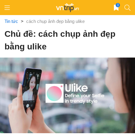
Skip
0
to
content
Tin tức
>
cách chụp ảnh đẹp bằng ulike
Chủ đề: cách chụp ảnh đẹp
bằng ulike