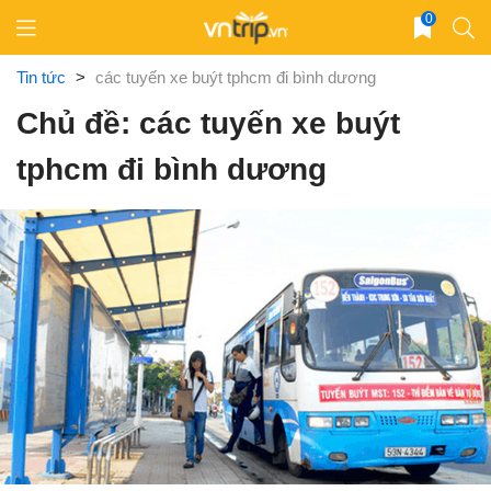
Skip
0
to
content
Tin tức
>
các tuyến xe buýt tphcm đi bình dương
Chủ đề: các tuyến xe buýt
tphcm đi bình dương