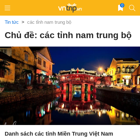
Skip
0
to
content
Tin tức
>
các tỉnh nam trung bộ
Chủ đề: các tỉnh nam trung bộ
Danh sách các tỉnh Miền Trung Việt Nam