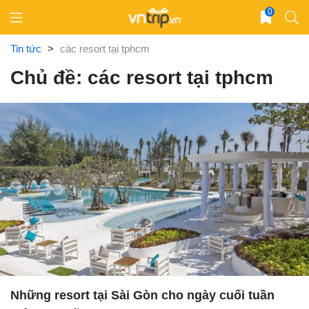
Skip
0
to
content
Tin tức
>
các resort tại tphcm
Chủ đề: các resort tại tphcm
Những resort tại Sài Gòn cho ngày cuối tuần