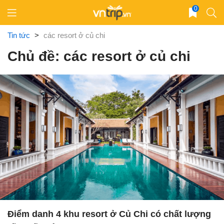
Skip
0
to
content
Tin tức
>
các resort ở củ chi
Chủ đề: các resort ở củ chi
Điểm danh 4 khu resort ở Củ Chi có chất lượng