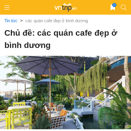
Skip
0
to
content
Tin tức
>
các quán cafe đẹp ở bình dương
Chủ đề: các quán cafe đẹp ở
bình dương