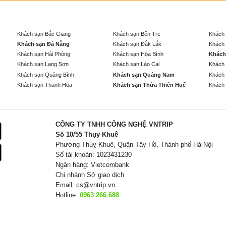
Khách sạn Bắc Giang
Khách sạn Bến Tre
Khách 
Khách sạn Đà Nẵng
Khách sạn Đắk Lắk
Khách 
Khách sạn Hải Phòng
Khách sạn Hòa Bình
Khách
Khách sạn Lạng Sơn
Khách sạn Lào Cai
Khách 
Khách sạn Quảng Bình
Khách sạn Quảng Nam
Khách 
Khách sạn Thanh Hóa
Khách sạn Thừa Thiên Huế
Khách 
CÔNG TY TNHH CÔNG NGHỆ VNTRIP
Số 10/55 Thụy Khuê
Phường Thuỵ Khuê, Quận Tây Hồ, Thành phố Hà Nội
Số tài khoản: 1023431230
Ngân hàng: Vietcombank
Chi nhánh Sở giao dịch
Email:
cs@vntrip.vn
Hotline:
0963 266 688