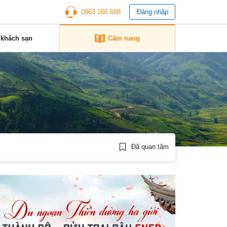
0963 266 688
Đăng nhập
 khách sạn
Cẩm nang
g
Đã quan tâm