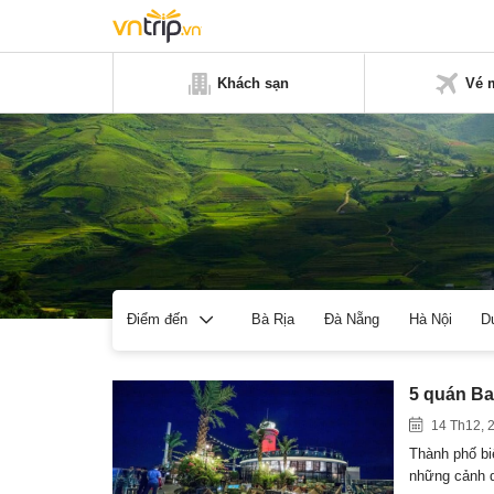
Khách sạn
Vé 
Bà Rịa
Đà Nẵng
Hà Nội
D
Điểm đến
5 quán Bar
14 Th12, 
Thành phố bi
những cảnh