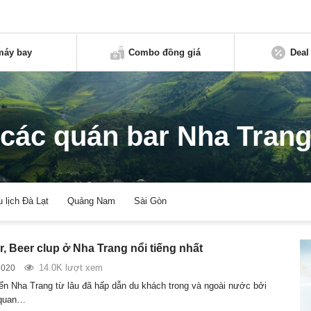
máy bay
Combo đồng giá
Deal
các quán bar Nha Tran
u lịch Đà Lạt
Quảng Nam
Sài Gòn
, Beer clup ở Nha Trang nổi tiếng nhất
14.0K lượt xem
2020
ển Nha Trang từ lâu đã hấp dẫn du khách trong và ngoài nước bởi
 quan…