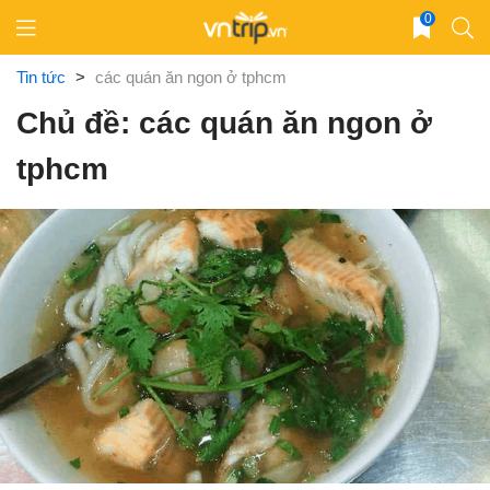
Skip
0
to
content
Tin tức
>
các quán ăn ngon ở tphcm
Chủ đề: các quán ăn ngon ở
tphcm