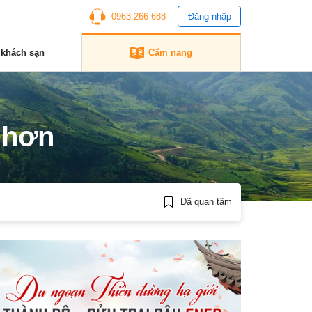
0963 266 688
Đăng nhập
 khách sạn
Cẩm nang
nhơn
Đã quan tâm