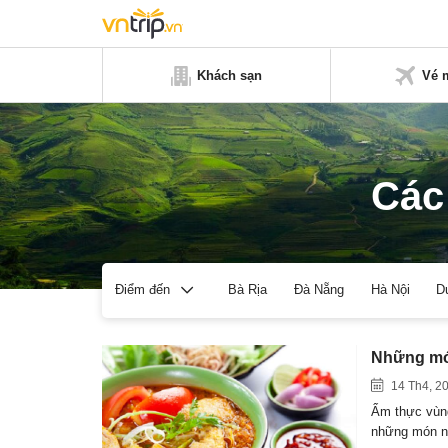
Khách sạn
Vé 
Các
Bà Rịa
Đà Nẵng
Hà Nội
D
Điểm đến
Những món
14 Th4, 2
Ẩm thực vùng
những món 