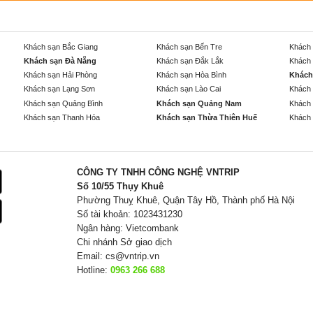
Khách sạn Bắc Giang
Khách sạn Bến Tre
Khách 
Khách sạn Đà Nẵng
Khách sạn Đắk Lắk
Khách 
Khách sạn Hải Phòng
Khách sạn Hòa Bình
Khách
Khách sạn Lạng Sơn
Khách sạn Lào Cai
Khách 
Khách sạn Quảng Bình
Khách sạn Quảng Nam
Khách 
Khách sạn Thanh Hóa
Khách sạn Thừa Thiên Huế
Khách 
CÔNG TY TNHH CÔNG NGHỆ VNTRIP
Số 10/55 Thụy Khuê
Phường Thuỵ Khuê, Quận Tây Hồ, Thành phố Hà Nội
Số tài khoản: 1023431230
Ngân hàng: Vietcombank
Chi nhánh Sở giao dịch
Email:
cs@vntrip.vn
Hotline:
0963 266 688