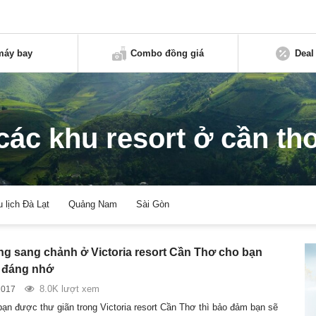
máy bay
Combo đồng giá
Deal
các khu resort ở cần th
u lịch Đà Lạt
Quảng Nam
Sài Gòn
g sang chảnh ở Victoria resort Cần Thơ cho bạn
 đáng nhớ
8.0K lượt xem
2017
bạn được thư giãn trong Victoria resort Cần Thơ thì bảo đảm bạn sẽ