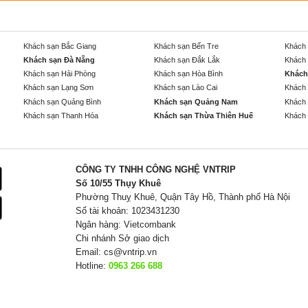
Khách sạn Bắc Giang
Khách sạn Bến Tre
Khách 
Khách sạn Đà Nẵng
Khách sạn Đắk Lắk
Khách 
Khách sạn Hải Phòng
Khách sạn Hòa Bình
Khách
Khách sạn Lạng Sơn
Khách sạn Lào Cai
Khách 
Khách sạn Quảng Bình
Khách sạn Quảng Nam
Khách 
Khách sạn Thanh Hóa
Khách sạn Thừa Thiên Huế
Khách 
CÔNG TY TNHH CÔNG NGHỆ VNTRIP
Số 10/55 Thụy Khuê
Phường Thuỵ Khuê, Quận Tây Hồ, Thành phố Hà Nội
Số tài khoản: 1023431230
Ngân hàng: Vietcombank
Chi nhánh Sở giao dịch
Email:
cs@vntrip.vn
Hotline:
0963 266 688