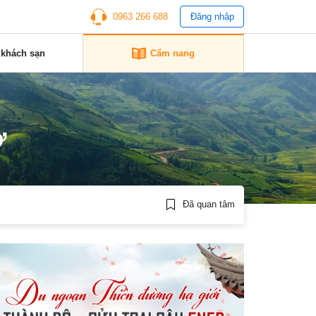
0963 266 688
Đăng nhập
 khách sạn
Cẩm nang
ơ
Đã quan tâm