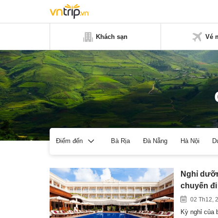
Khách sạn
Vé 
Bà Rịa
Đà Nẵng
Hà Nội
D
Điểm đến
Nghỉ dưỡn
chuyến đi
02 Th12, 
Kỳ nghỉ của 