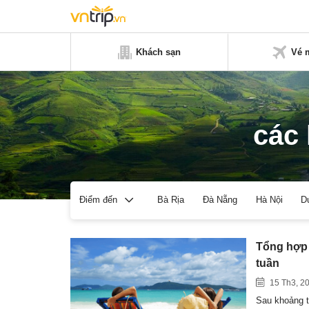
Khách sạn
Vé 
các 
Bà Rịa
Đà Nẵng
Hà Nội
D
Điểm đến
Tổng hợp 
tuần
15 Th3, 2
Sau khoảng t