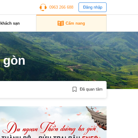
0963 266 688
Đăng nhập
 khách sạn
Cẩm nang
i gòn
Đã quan tâm