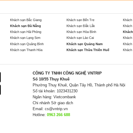
Khách sạn Bắc Giang
Khách sạn Bến Tre
Khách 
Khách sạn Đà Nẵng
Khách sạn Đắk Lắk
Khách 
Khách sạn Hải Phòng
Khách sạn Hòa Bình
Khách
Khách sạn Lạng Sơn
Khách sạn Lào Cai
Khách 
Khách sạn Quảng Bình
Khách sạn Quảng Nam
Khách 
Khách sạn Thanh Hóa
Khách sạn Thừa Thiên Huế
Khách 
CÔNG TY TNHH CÔNG NGHỆ VNTRIP
Số 10/55 Thụy Khuê
Phường Thuỵ Khuê, Quận Tây Hồ, Thành phố Hà Nội
Số tài khoản: 1023431230
Ngân hàng: Vietcombank
Chi nhánh Sở giao dịch
Email:
cs@vntrip.vn
Hotline:
0963 266 688