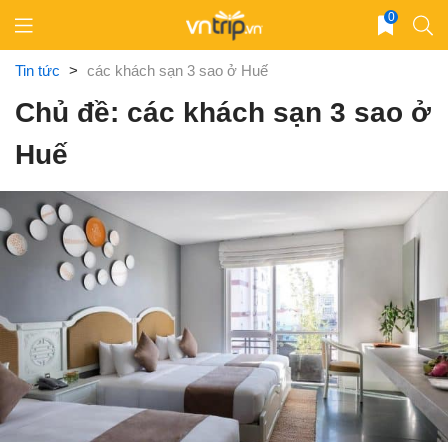
Skip
0
to
content
Tin tức
>
các khách sạn 3 sao ở Huế
Chủ đề: các khách sạn 3 sao ở
Huế