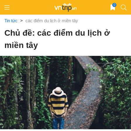
Skip
0
to
content
Tin tức
>
các điểm du lịch ở miền tây
Chủ đề: các điểm du lịch ở
miền tây