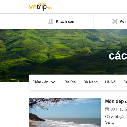
Khách sạn
Vé 
các
Bà Rịa
Đà Nẵng
Hà Nội
D
Điểm đến
Mòn dép đ
30 Th10, 
Có vị trí gầ
Sài…