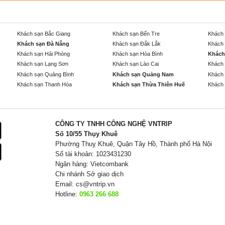
Khách sạn Bắc Giang
Khách sạn Bến Tre
Khách 
Khách sạn Đà Nẵng
Khách sạn Đắk Lắk
Khách 
Khách sạn Hải Phòng
Khách sạn Hòa Bình
Khách
Khách sạn Lạng Sơn
Khách sạn Lào Cai
Khách 
Khách sạn Quảng Bình
Khách sạn Quảng Nam
Khách 
Khách sạn Thanh Hóa
Khách sạn Thừa Thiên Huế
Khách 
CÔNG TY TNHH CÔNG NGHỆ VNTRIP
Số 10/55 Thụy Khuê
Phường Thuỵ Khuê, Quận Tây Hồ, Thành phố Hà Nội
Số tài khoản: 1023431230
Ngân hàng: Vietcombank
Chi nhánh Sở giao dịch
Email:
cs@vntrip.vn
Hotline:
0963 266 688