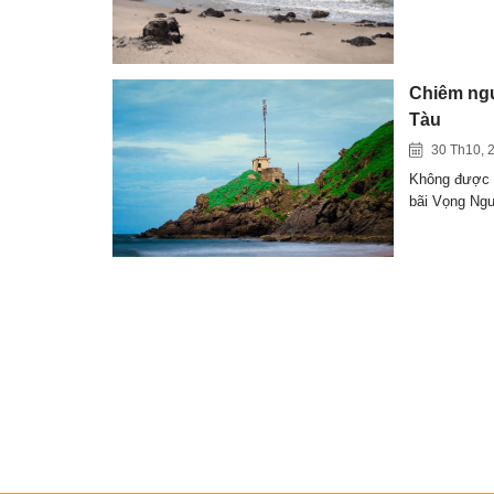
Chiêm ngư
Tàu
30 Th10, 
Không được n
bãi Vọng Ng