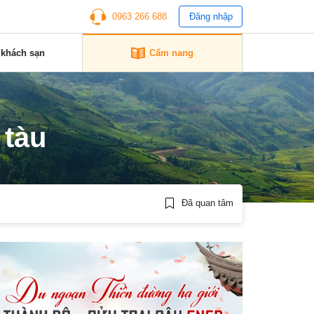
0963 266 688
Đăng nhập
 khách sạn
Cẩm nang
 tàu
Đã quan tâm