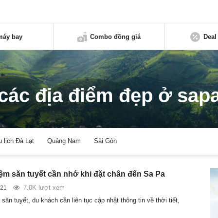
máy bay
Combo đồng giá
Deal
các địa điểm đẹp ở sap
u lịch Đà Lạt
Quảng Nam
Sài Gòn
ệm săn tuyết cần nhớ khi đặt chân đến Sa Pa
7.0K lượt xem
021
săn tuyết, du khách cần liên tục cập nhật thông tin về thời tiết,