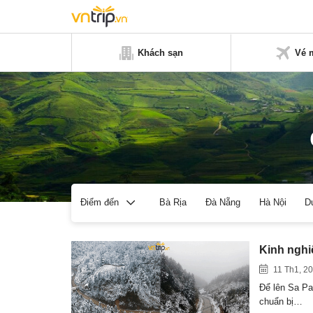
Khách sạn
Vé 
Bà Rịa
Đà Nẵng
Hà Nội
D
Điểm đến
Kinh nghi
11 Th1, 2
Để lên Sa Pa 
chuẩn bị…