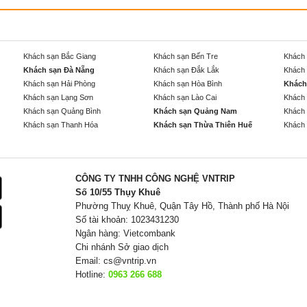
Khách sạn Bắc Giang
Khách sạn Bến Tre
Khách 
Khách sạn Đà Nẵng
Khách sạn Đắk Lắk
Khách 
Khách sạn Hải Phòng
Khách sạn Hòa Bình
Khách
Khách sạn Lạng Sơn
Khách sạn Lào Cai
Khách 
Khách sạn Quảng Bình
Khách sạn Quảng Nam
Khách 
Khách sạn Thanh Hóa
Khách sạn Thừa Thiên Huế
Khách 
CÔNG TY TNHH CÔNG NGHỆ VNTRIP
Số 10/55 Thụy Khuê
Phường Thuỵ Khuê, Quận Tây Hồ, Thành phố Hà Nội
Số tài khoản: 1023431230
Ngân hàng: Vietcombank
Chi nhánh Sở giao dịch
Email:
cs@vntrip.vn
Hotline:
0963 266 688