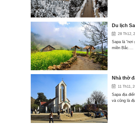
Du lịch Sa
28 Th12, 
Sapa là “nơi 
miền Bắc.…
Nhà thờ đ
11 Th11, 
Sapa địa điể
và cũng là đ