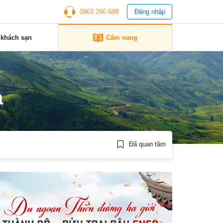
0963 266 688
Đăng nhập
 khách sạn
Cẩm nang
a
Đã quan tâm