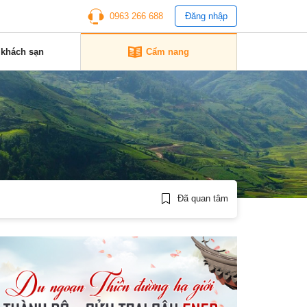
0963 266 688
Đăng nhập
 khách sạn
Cẩm nang
Đã quan tâm