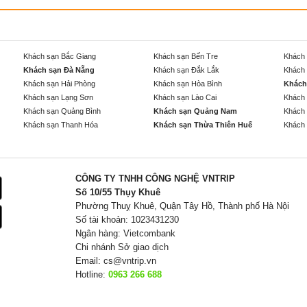
Khách sạn Bắc Giang
Khách sạn Bến Tre
Khách 
Khách sạn Đà Nẵng
Khách sạn Đắk Lắk
Khách 
Khách sạn Hải Phòng
Khách sạn Hòa Bình
Khách
Khách sạn Lạng Sơn
Khách sạn Lào Cai
Khách 
Khách sạn Quảng Bình
Khách sạn Quảng Nam
Khách 
Khách sạn Thanh Hóa
Khách sạn Thừa Thiên Huế
Khách 
CÔNG TY TNHH CÔNG NGHỆ VNTRIP
Số 10/55 Thụy Khuê
Phường Thuỵ Khuê, Quận Tây Hồ, Thành phố Hà Nội
Số tài khoản: 1023431230
Ngân hàng: Vietcombank
Chi nhánh Sở giao dịch
Email:
cs@vntrip.vn
Hotline:
0963 266 688