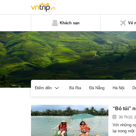
Khách sạn
Vé 
Bà Rịa
Đà Nẵng
Hà Nội
D
Điểm đến
“Bỏ túi” n
30 Th10, 
Với những ng
lại trong mộ