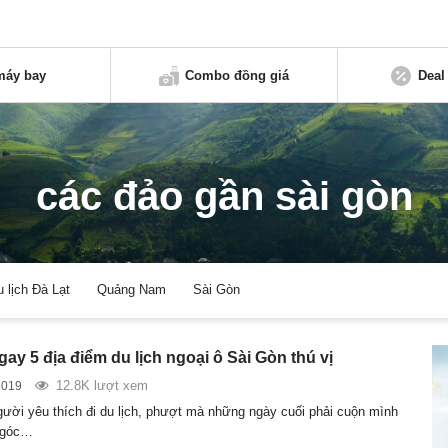
máy bay
Combo đồng giá
Deal
các đảo gần sài gòn
u lịch Đà Lạt
Quảng Nam
Sài Gòn
gay 5 địa điểm du lịch ngoại ô Sài Gòn thú vị
12.8K lượt xem
2019
ười yêu thích đi du lịch, phượt mà những ngày cuối phải cuộn mình
t góc…