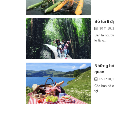
Bỏ túi 6 
30 Th10, 
Bạn là người
lo lắng…
Những hòn
quan
05 Th10, 
Các bạn đã c
tại…