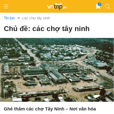
Skip
0
to
content
Tin tức
>
các chợ tây ninh
Chủ đề: các chợ tây ninh
Ghé thăm các chợ Tây Ninh – Nơi văn hóa