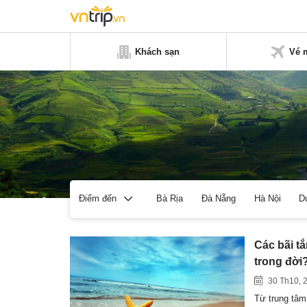
Khách sạn
Vé 
Bà Rịa
Đà Nẵng
Hà Nội
D
Điểm đến
Các bãi t
trong đời
30 Th10, 
Từ trung tâm 