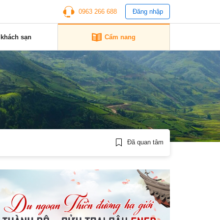
0963 266 688
Đăng nhập
 khách sạn
Cẩm nang
Đã quan tâm