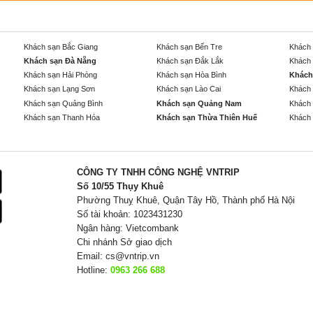
Khách sạn Bắc Giang
Khách sạn Bến Tre
Khách 
Khách sạn Đà Nẵng
Khách sạn Đắk Lắk
Khách 
Khách sạn Hải Phòng
Khách sạn Hòa Bình
Khách
Khách sạn Lạng Sơn
Khách sạn Lào Cai
Khách 
Khách sạn Quảng Bình
Khách sạn Quảng Nam
Khách 
Khách sạn Thanh Hóa
Khách sạn Thừa Thiên Huế
Khách 
CÔNG TY TNHH CÔNG NGHỆ VNTRIP
Số 10/55 Thụy Khuê
Phường Thuỵ Khuê, Quận Tây Hồ, Thành phố Hà Nội
Số tài khoản: 1023431230
Ngân hàng: Vietcombank
Chi nhánh Sở giao dịch
Email:
cs@vntrip.vn
Hotline:
0963 266 688