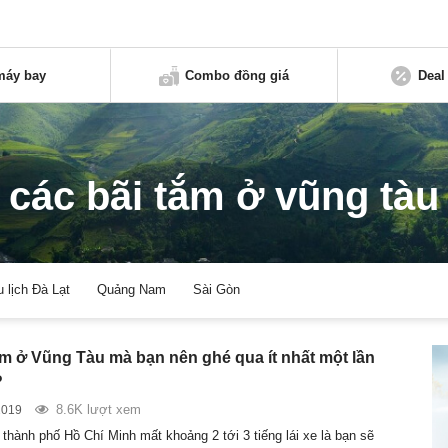
máy bay
Combo đồng giá
Deal
các bãi tắm ở vũng tàu
u lịch Đà Lạt
Quảng Nam
Sài Gòn
ắm ở Vũng Tàu mà bạn nên ghé qua ít nhất một lần
?
8.6K lượt xem
2019
thành phố Hồ Chí Minh mất khoảng 2 tới 3 tiếng lái xe là bạn sẽ