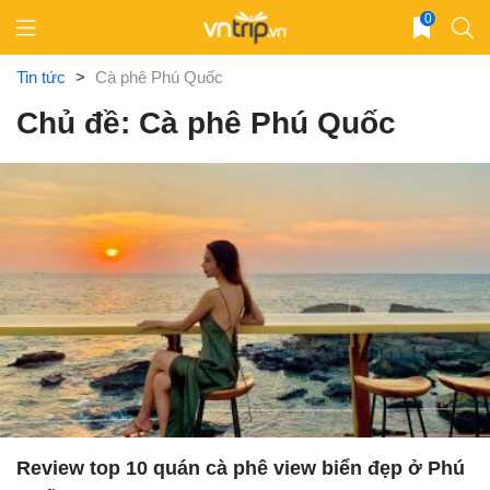
Skip
0
to
content
Tin tức
>
Cà phê Phú Quốc
Chủ đề: Cà phê Phú Quốc
Review top 10 quán cà phê view biển đẹp ở Phú