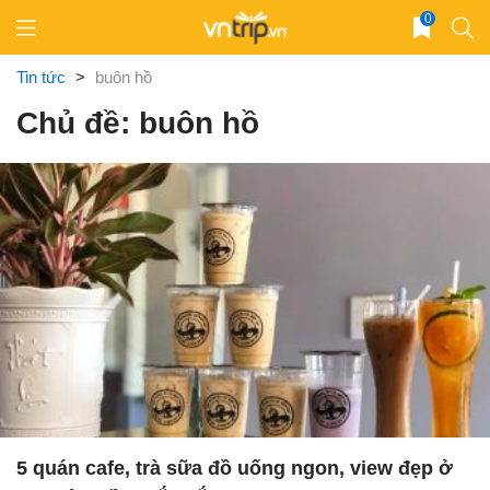
Skip
0
to
content
Tin tức
>
buôn hồ
Chủ đề: buôn hồ
5 quán cafe, trà sữa đồ uống ngon, view đẹp ở