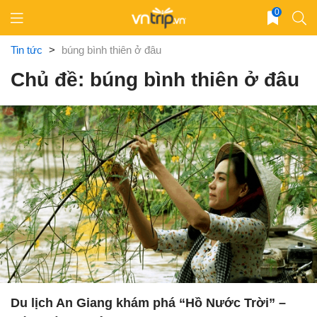
Skip
0
to
content
Tin tức
>
búng bình thiên ở đâu
Chủ đề: búng bình thiên ở đâu
Du lịch An Giang khám phá “Hồ Nước Trời” –