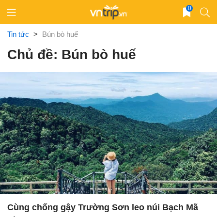
Skip
0
to
content
Tin tức
>
Bún bò huế
Chủ đề: Bún bò huế
Cùng chống gậy Trường Sơn leo núi Bạch Mã