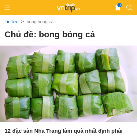
Skip
0
to
content
Tin tức
>
bong bóng cá
Chủ đề: bong bóng cá
12 đặc sản Nha Trang làm quà nhất định phải