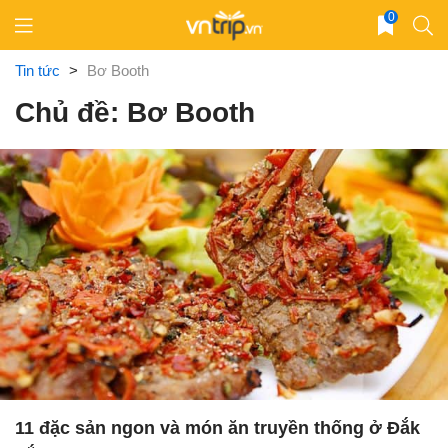
Skip
0
to
content
Tin tức
>
Bơ Booth
Chủ đề: Bơ Booth
11 đặc sản ngon và món ăn truyền thống ở Đắk