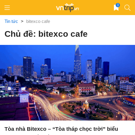
Skip
0
to
content
Tin tức
>
bitexco cafe
Chủ đề: bitexco cafe
Tòa nhà Bitexco – “Tòa tháp chọc trời” biểu