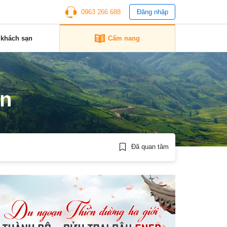
0963 266 688
Đăng nhập
 khách sạn
Cẩm nang
ơn
Đã quan tâm