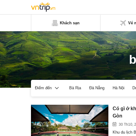
Khách sạn
Vé 
b
Bà Rịa
Đà Nẵng
Hà Nội
D
Điểm đến
Có gì ở kh
Gòn
30 Th10, 
Khu du lịch 