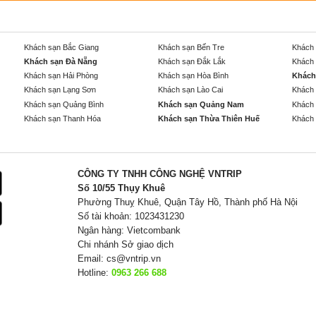
Khách sạn Bắc Giang
Khách sạn Bến Tre
Khách 
Khách sạn Đà Nẵng
Khách sạn Đắk Lắk
Khách 
Khách sạn Hải Phòng
Khách sạn Hòa Bình
Khách
Khách sạn Lạng Sơn
Khách sạn Lào Cai
Khách 
Khách sạn Quảng Bình
Khách sạn Quảng Nam
Khách 
Khách sạn Thanh Hóa
Khách sạn Thừa Thiên Huế
Khách 
CÔNG TY TNHH CÔNG NGHỆ VNTRIP
Số 10/55 Thụy Khuê
Phường Thuỵ Khuê, Quận Tây Hồ, Thành phố Hà Nội
Số tài khoản: 1023431230
Ngân hàng: Vietcombank
Chi nhánh Sở giao dịch
Email:
cs@vntrip.vn
Hotline:
0963 266 688