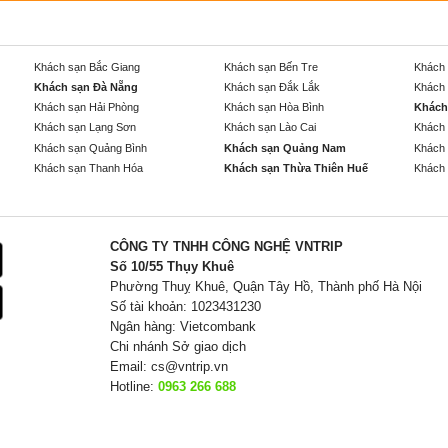
Khách sạn Bắc Giang
Khách sạn Bến Tre
Khách 
Khách sạn Đà Nẵng
Khách sạn Đắk Lắk
Khách 
Khách sạn Hải Phòng
Khách sạn Hòa Bình
Khách
Khách sạn Lạng Sơn
Khách sạn Lào Cai
Khách 
Khách sạn Quảng Bình
Khách sạn Quảng Nam
Khách 
Khách sạn Thanh Hóa
Khách sạn Thừa Thiên Huế
Khách 
CÔNG TY TNHH CÔNG NGHỆ VNTRIP
Số 10/55 Thụy Khuê
Phường Thuỵ Khuê, Quận Tây Hồ, Thành phố Hà Nội
Số tài khoản: 1023431230
Ngân hàng: Vietcombank
Chi nhánh Sở giao dịch
Email:
cs@vntrip.vn
Hotline:
0963 266 688