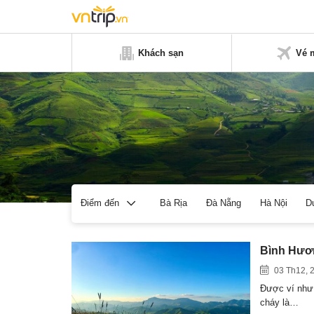
Khách sạn
Vé 
Bà Rịa
Đà Nẵng
Hà Nội
D
Điểm đến
Bình Hươn
03 Th12, 
Được ví như 
cháy là…