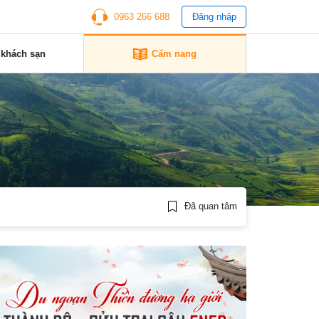
0963 266 688
Đăng nhập
 khách sạn
Cẩm nang
Đã quan tâm