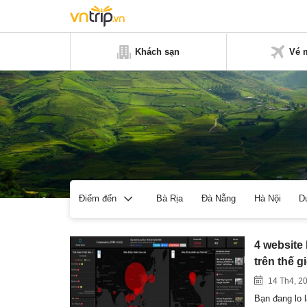
Khách sạn
Vé 
Bà Rịa
Đà Nẵng
Hà Nội
D
Điểm đến
4 website 
trên thế gi
14 Th4, 2
Bạn đang lo l