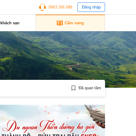
0963 266 688
Đăng nhập
 khách sạn
Cẩm nang
Đã quan tâm