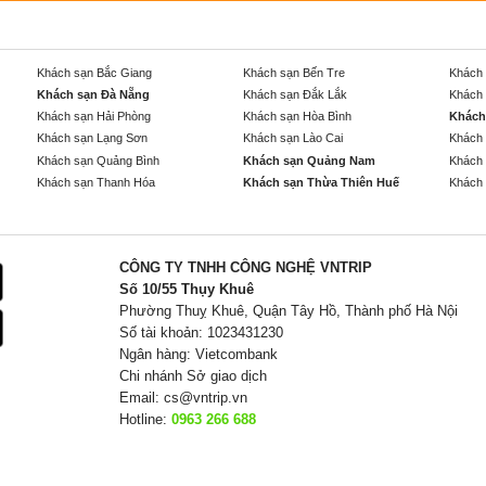
Khách sạn Bắc Giang
Khách sạn Bến Tre
Khách 
Khách sạn Đà Nẵng
Khách sạn Đắk Lắk
Khách 
Khách sạn Hải Phòng
Khách sạn Hòa Bình
Khách
Khách sạn Lạng Sơn
Khách sạn Lào Cai
Khách 
Khách sạn Quảng Bình
Khách sạn Quảng Nam
Khách 
Khách sạn Thanh Hóa
Khách sạn Thừa Thiên Huế
Khách 
CÔNG TY TNHH CÔNG NGHỆ VNTRIP
Số 10/55 Thụy Khuê
Phường Thuỵ Khuê, Quận Tây Hồ, Thành phố Hà Nội
Số tài khoản: 1023431230
Ngân hàng: Vietcombank
Chi nhánh Sở giao dịch
Email:
cs@vntrip.vn
Hotline:
0963 266 688