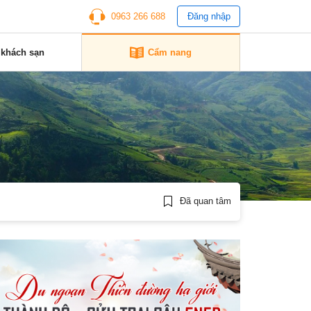
0963 266 688
Đăng nhập
 khách sạn
Cẩm nang
Đã quan tâm