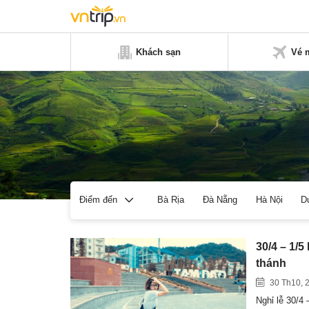
Khách sạn
Vé 
Bà Rịa
Đà Nẵng
Hà Nội
D
Điểm đến
30/4 – 1/5
thánh
30 Th10, 
Nghỉ lễ 30/4 