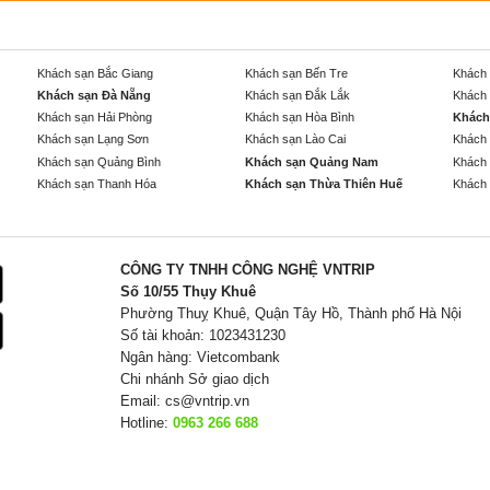
Khách sạn Bắc Giang
Khách sạn Bến Tre
Khách 
Khách sạn Đà Nẵng
Khách sạn Đắk Lắk
Khách 
Khách sạn Hải Phòng
Khách sạn Hòa Bình
Khách
Khách sạn Lạng Sơn
Khách sạn Lào Cai
Khách 
Khách sạn Quảng Bình
Khách sạn Quảng Nam
Khách 
Khách sạn Thanh Hóa
Khách sạn Thừa Thiên Huế
Khách 
CÔNG TY TNHH CÔNG NGHỆ VNTRIP
Số 10/55 Thụy Khuê
Phường Thuỵ Khuê, Quận Tây Hồ, Thành phố Hà Nội
Số tài khoản: 1023431230
Ngân hàng: Vietcombank
Chi nhánh Sở giao dịch
Email:
cs@vntrip.vn
Hotline:
0963 266 688