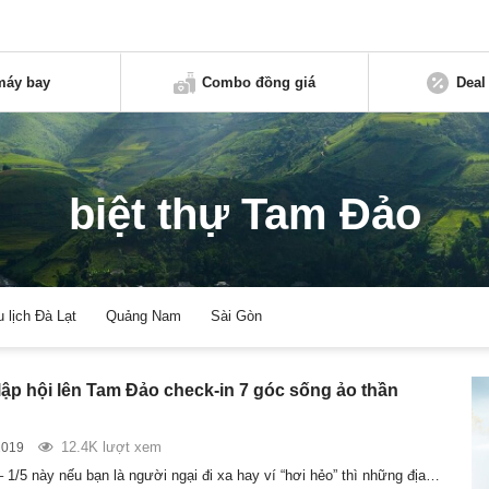
máy bay
Combo đồng giá
Deal
biệt thự Tam Đảo
u lịch Đà Lạt
Quảng Nam
Sài Gòn
 lập hội lên Tam Đảo check-in 7 góc sống ảo thần
12.4K lượt xem
2019
– 1/5 này nếu bạn là người ngại đi xa hay ví “hơi hẻo” thì những địa…