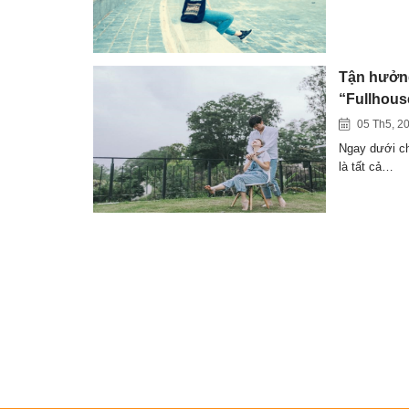
Tận hưởng
“Fullhous
05 Th5, 2
Ngay dưới ch
là tất cả…