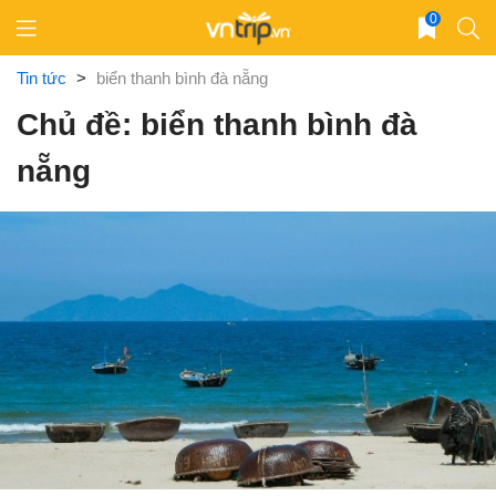
Skip
0
to
content
Tin tức
>
biển thanh bình đà nẵng
Chủ đề: biển thanh bình đà
nẵng