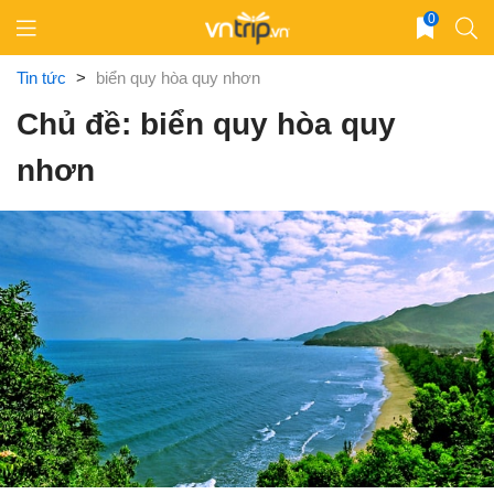
Skip
0
to
content
Tin tức
>
biển quy hòa quy nhơn
Chủ đề: biển quy hòa quy
nhơn