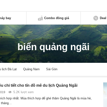
máy bay
Combo đồng giá
Deal
biển quảng ngãi
u lịch Đà Lạt
Quảng Nam
Sài Gòn
u chi tiết cho tín đồ mê du lịch Quảng Ngãi
5.2K lượt xem
2019
thích hợp nhất: Mùa thích hợp để ghé thăm Quảng Ngãi là mùa hè,
ừ tháng…