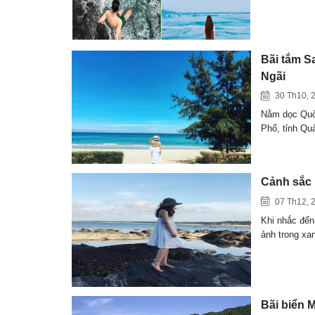
Bãi tắm S
Ngãi
30 Th10, 
Nằm dọc Quốc
Phổ, tỉnh Q
Cảnh sắc 
07 Th12, 
Khi nhắc đến
ảnh trong xa
Bãi biển 