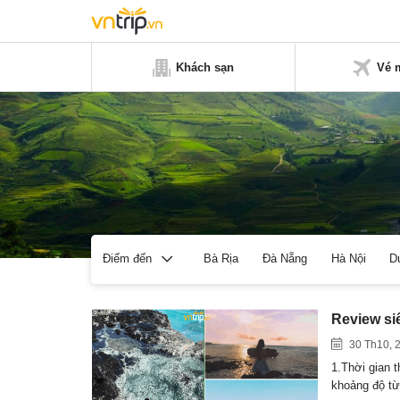
Khách sạn
Vé 
Bà Rịa
Đà Nẵng
Hà Nội
D
Điểm đến
Review siê
30 Th10, 
1.Thời gian 
khoảng độ t