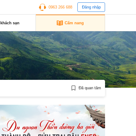
0963 266 688
Đăng nhập
 khách sạn
Cẩm nang
Đã quan tâm