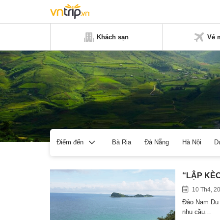
Khách sạn
Vé 
Bà Rịa
Đà Nẵng
Hà Nội
D
Điểm đến
“LẬP KÈO”
10 Th4, 2
Đảo Nam Du n
nhu cầu…