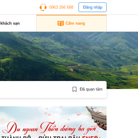
0963 266 688
Đăng nhập
 khách sạn
Cẩm nang
Đã quan tâm