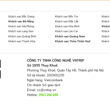
Khách sạn Bắc Giang
Khách sạn Bến Tre
Khách 
Khách sạn Đà Nẵng
Khách sạn Đắk Lắk
Khách 
Khách sạn Hải Phòng
Khách sạn Hòa Bình
Khách
Khách sạn Lạng Sơn
Khách sạn Lào Cai
Khách 
Khách sạn Quảng Bình
Khách sạn Quảng Nam
Khách 
Khách sạn Thanh Hóa
Khách sạn Thừa Thiên Huế
Khách 
CÔNG TY TNHH CÔNG NGHỆ VNTRIP
Số 10/55 Thụy Khuê
Phường Thuỵ Khuê, Quận Tây Hồ, Thành phố Hà Nội
Số tài khoản: 1023431230
Ngân hàng: Vietcombank
Chi nhánh Sở giao dịch
Email:
cs@vntrip.vn
Hotline:
0963 266 688