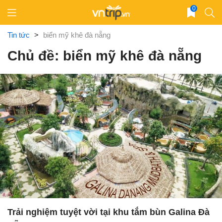
Skip
0
to
content
Tin tức
>
biển mỹ khê đà nẵng
Chủ đề: biển mỹ khê đà nẵng
Trải nghiệm tuyệt vời tại khu tắm bùn Galina Đà