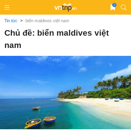
Skip
0
to
content
Tin tức
>
biển maldives việt nam
Chủ đề: biển maldives việt
nam