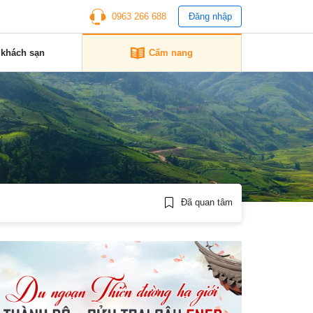
0963 266 688
Đăng nhập
 khách sạn
Cẩm nang
Đã quan tâm