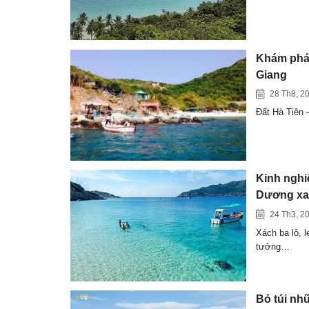
Khám phá 
Giang
28 Th8, 2
Đất Hà Tiên 
Kinh nghi
Dương xa
24 Th3, 2
Xách ba lô, l
tưởng…
Bỏ túi nhữ