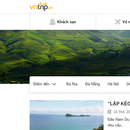
Khách sạn
Vé 
Bà Rịa
Đà Nẵng
Hà Nội
D
Điểm đến
“LẬP KÈO”
10 Th4, 2
Đảo Nam Du n
nhu cầu…