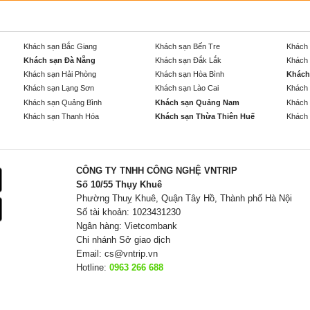
Khách sạn Bắc Giang
Khách sạn Bến Tre
Khách 
Khách sạn Đà Nẵng
Khách sạn Đắk Lắk
Khách 
Khách sạn Hải Phòng
Khách sạn Hòa Bình
Khách
Khách sạn Lạng Sơn
Khách sạn Lào Cai
Khách 
Khách sạn Quảng Bình
Khách sạn Quảng Nam
Khách 
Khách sạn Thanh Hóa
Khách sạn Thừa Thiên Huế
Khách 
CÔNG TY TNHH CÔNG NGHỆ VNTRIP
Số 10/55 Thụy Khuê
Phường Thuỵ Khuê, Quận Tây Hồ, Thành phố Hà Nội
Số tài khoản: 1023431230
Ngân hàng: Vietcombank
Chi nhánh Sở giao dịch
Email:
cs@vntrip.vn
Hotline:
0963 266 688