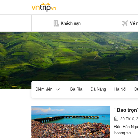
Khách sạn
Vé 
Bà Rịa
Đà Nẵng
Hà Nội
D
Điểm đến
“Bao trọn
30 Th10, 
Đảo Hòn Ngư 
hoang sơ…