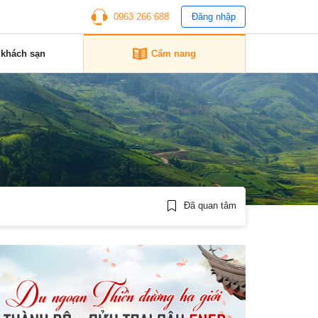
0963 266 688
Đăng nhập
 khách sạn
Cẩm nang
Đã quan tâm