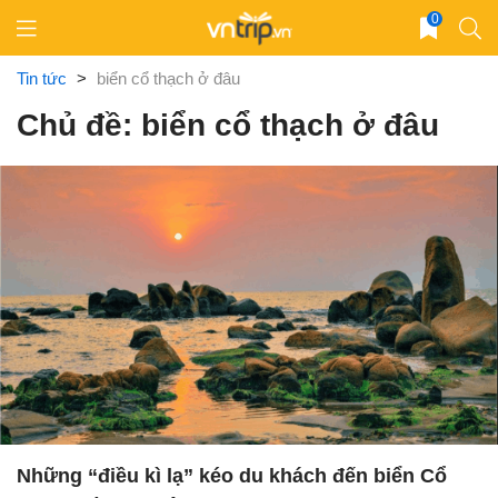
Skip
0
to
content
Tin tức
>
biển cổ thạch ở đâu
Chủ đề: biển cổ thạch ở đâu
Những “điều kì lạ” kéo du khách đến biển Cổ