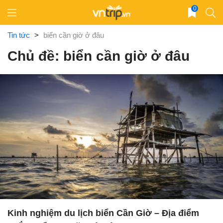
Skip
0
to
content
Tin tức
>
biển cần giờ ở đâu
Chủ đề: biển cần giờ ở đâu
Kinh nghiệm du lịch biển Cần Giờ – Địa điểm