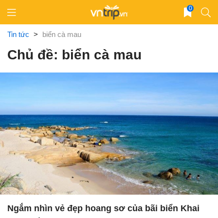
Skip
0
to
content
Tin tức
>
biển cà mau
Chủ đề: biển cà mau
Ngắm nhìn vẻ đẹp hoang sơ của bãi biển Khai