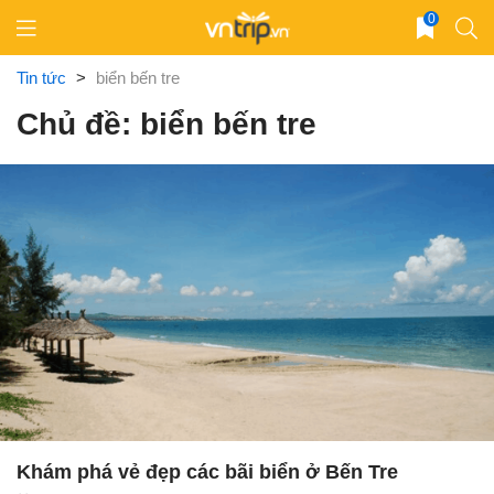
Skip
0
to
content
Tin tức
>
biển bến tre
Chủ đề: biển bến tre
Khám phá vẻ đẹp các bãi biển ở Bến Tre