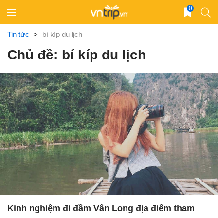
Skip
0
to
content
Tin tức
>
bí kíp du lịch
Chủ đề: bí kíp du lịch
Kinh nghiệm đi đầm Vân Long địa điểm tham