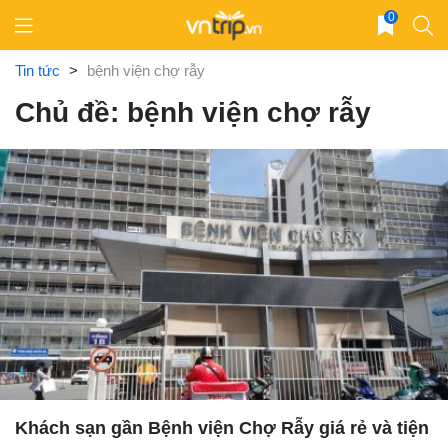
Skip
0
to
content
Tin tức
>
bệnh viện chợ rẫy
Chủ đề: bệnh viện chợ rẫy
Khách sạn gần Bệnh viện Chợ Rẫy giá rẻ và tiện