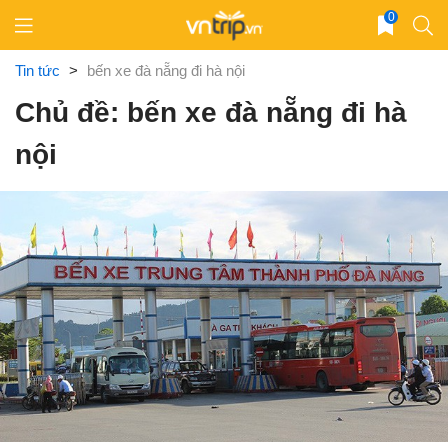
Skip
0
to
content
Tin tức
>
bến xe đà nẵng đi hà nội
Chủ đề: bến xe đà nẵng đi hà
nội