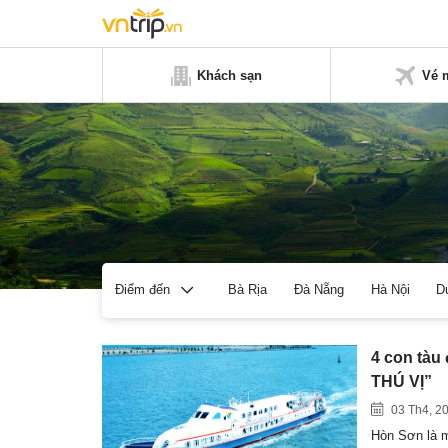
Khách sạn
Vé 
Bà Rịa
Đà Nẵng
Hà Nội
D
Điểm đến
4 con tàu
THÚ VỊ”
03 Th4, 2
Hòn Sơn là m