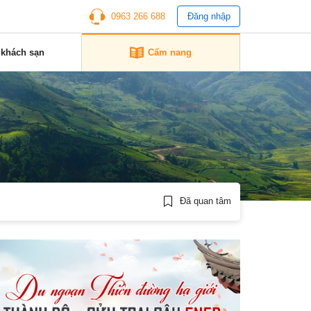
0963 266 688
Đăng nhập
 khách sạn
Cẩm nang
Đã quan tâm