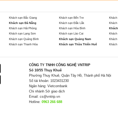
Khách sạn Bắc Giang
Khách sạn Bến Tre
Khách 
Khách sạn Đà Nẵng
Khách sạn Đắk Lắk
Khách 
Khách sạn Hải Phòng
Khách sạn Hòa Bình
Khách
Khách sạn Lạng Sơn
Khách sạn Lào Cai
Khách 
Khách sạn Quảng Bình
Khách sạn Quảng Nam
Khách 
Khách sạn Thanh Hóa
Khách sạn Thừa Thiên Huế
Khách 
CÔNG TY TNHH CÔNG NGHỆ VNTRIP
Số 10/55 Thụy Khuê
Phường Thuỵ Khuê, Quận Tây Hồ, Thành phố Hà Nội
Số tài khoản: 1023431230
Ngân hàng: Vietcombank
Chi nhánh Sở giao dịch
Email:
cs@vntrip.vn
Hotline:
0963 266 688