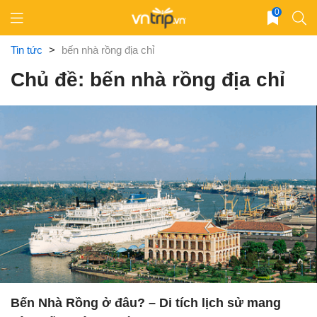
Skip
0
to
content
Tin tức
>
bến nhà rồng địa chỉ
Chủ đề: bến nhà rồng địa chỉ
Bến Nhà Rồng ở đâu? – Di tích lịch sử mang