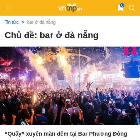
Skip
0
to
content
Tin tức
>
bar ở đà nẵng
Chủ đề: bar ở đà nẵng
“Quẩy” xuyên màn đêm tại Bar Phương Đông