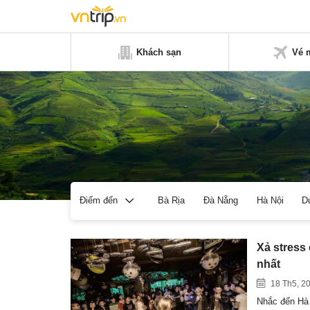
Khách sạn
Vé 
Bà Rịa
Đà Nẵng
Hà Nội
D
Điểm đến
Xả stress 
nhất
18 Th5, 2
Nhắc đến Hà 