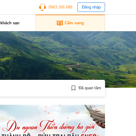
0963 266 688
Đăng nhập
 khách sạn
Cẩm nang
Đã quan tâm