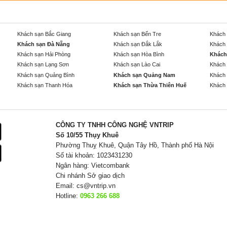
Khách sạn Bắc Giang
Khách sạn Bến Tre
Khách 
Khách sạn Đà Nẵng
Khách sạn Đắk Lắk
Khách 
Khách sạn Hải Phòng
Khách sạn Hòa Bình
Khách
Khách sạn Lạng Sơn
Khách sạn Lào Cai
Khách 
Khách sạn Quảng Bình
Khách sạn Quảng Nam
Khách 
Khách sạn Thanh Hóa
Khách sạn Thừa Thiên Huế
Khách 
CÔNG TY TNHH CÔNG NGHỆ VNTRIP
Số 10/55 Thụy Khuê
Phường Thuỵ Khuê, Quận Tây Hồ, Thành phố Hà Nội
Số tài khoản: 1023431230
Ngân hàng: Vietcombank
Chi nhánh Sở giao dịch
Email:
cs@vntrip.vn
Hotline:
0963 266 688