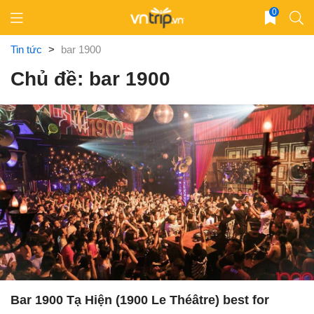
Skip
0
to
content
Tin tức
>
bar 1900
Chủ đề: bar 1900
Bar 1900 Tạ Hiện (1900 Le Théâtre) best for